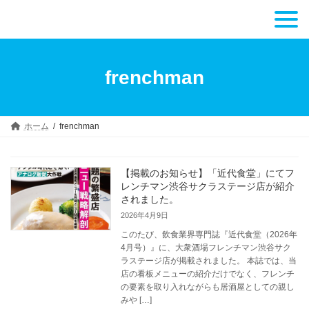
コ
ナ
ン
ビ
有限会社らくちん
テ
ゲ
ン
ー
ツ
シ
へ
ョ
frenchman
ス
ン
キ
に
ッ
移
プ
動
ホーム
frenchman
【掲載のお知らせ】「近代食堂」にてフ
レンチマン渋谷サクラステージ店が紹介
されました。
2026年4月9日
このたび、飲食業界専門誌『近代食堂（2026年
4月号）』に、大衆酒場フレンチマン渋谷サク
ラステージ店が掲載されました。 本誌では、当
店の看板メニューの紹介だけでなく、フレンチ
の要素を取り入れながらも居酒屋としての親し
みや […]